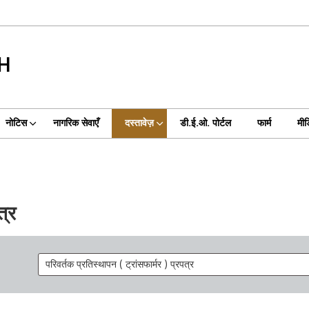
H
नोटिस
नागरिक सेवाएँ
दस्तावेज़
डी.ई.ओ. पोर्टल
फार्म
मीड
त्र